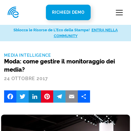
RICHIEDI DEMO
Sblocca le Risorse de L’Eco della Stampa!
ENTRA NELLA
COMMUNITY
MEDIA INTELLIGENCE
Moda: come gestire il monitoraggio dei
media?
24 OTTOBRE 2017
Facebook
Twitter
LinkedIn
Pinterest
Telegram
Email
Share