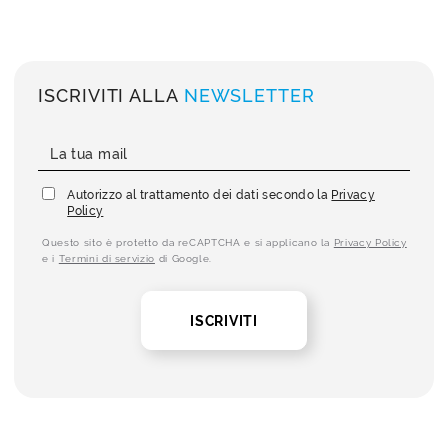
ISCRIVITI ALLA
NEWSLETTER
Autorizzo al trattamento dei dati secondo la
Privacy
Policy
Questo sito è protetto da reCAPTCHA e si applicano la
Privacy Policy
e i
Termini di servizio
di Google.
ISCRIVITI