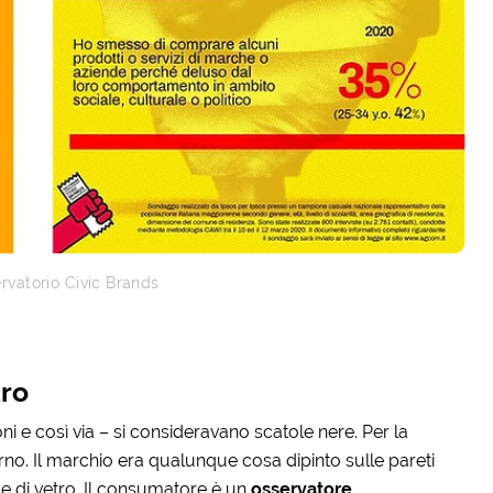
rvatorio Civic Brands
tro
oni e così via – si consideravano scatole nere. Per la
no. Il marchio era qualunque cosa dipinto sulle pareti
ole di vetro. Il consumatore è un
osservatore