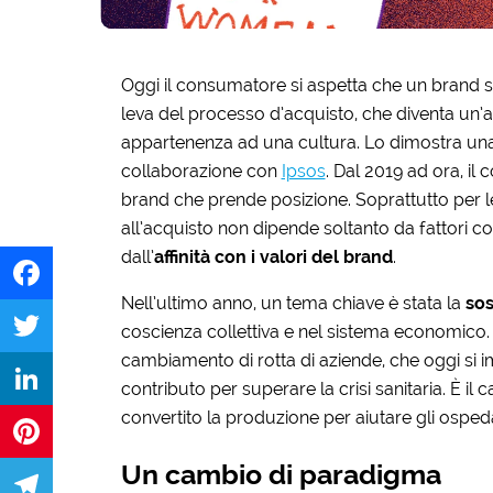
Oggi il consumatore si aspetta che un brand sia
leva del processo d’acquisto, che diventa un’az
appartenenza ad una cultura. Lo dimostra una 
collaborazione con
Ipsos
. Dal 2019 ad ora, i
brand che prende posizione. Soprattutto per l
all’acquisto non dipende soltanto da fattori c
dall’
affinità con i valori del brand
.
Nell’ultimo anno, un tema chiave è stata la
sos
Facebook
coscienza collettiva e nel sistema economico.
cambiamento di rotta di aziende, che oggi si
Twitter
contributo per superare la crisi sanitaria. È il
convertito la produzione per aiutare gli osped
LinkedIn
Un cambio di paradigma
Pinterest