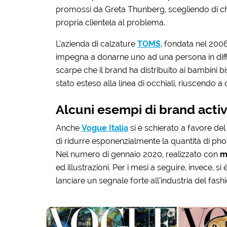
promossi da Greta Thunberg, scegliendo di chiud
propria clientela al problema.
L’azienda di calzature
TOMS
, fondata nel 200
impegna a donarne uno ad una persona in difficol
scarpe che il brand ha distribuito ai bambini b
stato esteso alla linea di occhiali, riuscendo 
Alcuni esempi di brand activi
Anche
Vogue
Italia
si è schierato a favore de
di ridurre esponenzialmente la quantità di phot
Nel numero di gennaio 2020, realizzato con
m
ed illustrazioni. Per i mesi a seguire, invece, si 
lanciare un segnale forte all’industria del fashi