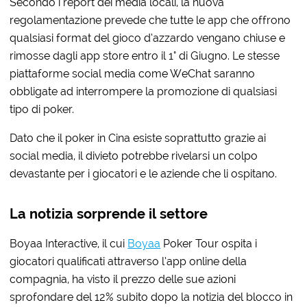
Secondo i report dei media locali, la nuova
regolamentazione prevede che tutte le app che offrono
qualsiasi format del gioco d’azzardo vengano chiuse e
rimosse dagli app store entro il 1° di Giugno. Le stesse
piattaforme social media come WeChat saranno
obbligate ad interrompere la promozione di qualsiasi
tipo di poker.
Dato che il poker in Cina esiste soprattutto grazie ai
social media, il divieto potrebbe rivelarsi un colpo
devastante per i giocatori e le aziende che li ospitano.
La notizia sorprende il settore
Boyaa Interactive, il cui
Boyaa
Poker Tour ospita i
giocatori qualificati attraverso l’app online della
compagnia, ha visto il prezzo delle sue azioni
sprofondare del 12% subito dopo la notizia del blocco in