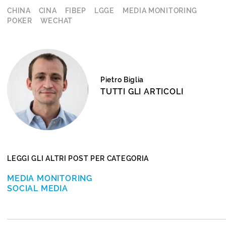
CHINA
CINA
FIBEP
LGGE
MEDIA MONITORING
POKER
WECHAT
Pietro Biglia
TUTTI GLI ARTICOLI
LEGGI GLI ALTRI POST PER CATEGORIA
MEDIA MONITORING
SOCIAL MEDIA