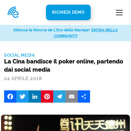
RICHIEDI DEMO
Sblocca le Risorse de L’Eco della Stampa!
ENTRA NELLA
COMMUNITY
SOCIAL MEDIA
La Cina bandisce il poker online, partendo
dai social media
24 APRILE 2018
Facebook
Twitter
LinkedIn
Pinterest
Telegram
Email
Share