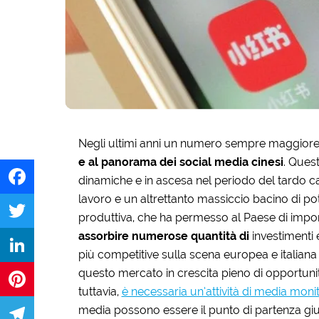
Negli ultimi anni un numero sempre maggiore d
e al panorama dei social media cinesi
. Ques
dinamiche e in ascesa nel periodo del tardo c
lavoro e un altrettanto massiccio bacino di pot
Facebook
produttiva, che ha permesso al Paese di imporsi
assorbire numerose quantità di
investimenti
Twitter
più competitive sulla scena europea e italiana v
questo mercato in crescita pieno di opportunità.
LinkedIn
tuttavia,
è necessaria un’attività di media moni
media possono essere il punto di partenza gius
Pinterest