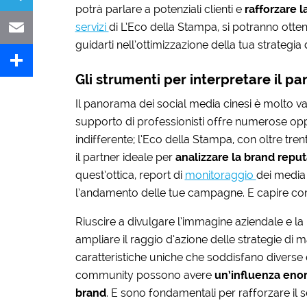
potrà parlare a potenziali clienti e
rafforzare 
servizi
di L’Eco della Stampa, si potranno otten
Telegram
guidarti nell’ottimizzazione della tua strategia 
Email
Gli strumenti per interpretare il p
Share
Il panorama dei social media cinesi è molto v
supporto di professionisti offre numerose opp
indifferente; l’Eco della Stampa, con oltre tr
il partner ideale per
analizzare la brand repu
quest’ottica, report di
monitoraggio
dei media 
l’andamento delle tue campagne. E capire c
Riuscire a divulgare l’immagine aziendale e la 
ampliare il raggio d’azione delle strategie di 
caratteristiche uniche che soddisfano diverse e
community possono avere
un’influenza enorm
brand
. E sono fondamentali per rafforzare il s