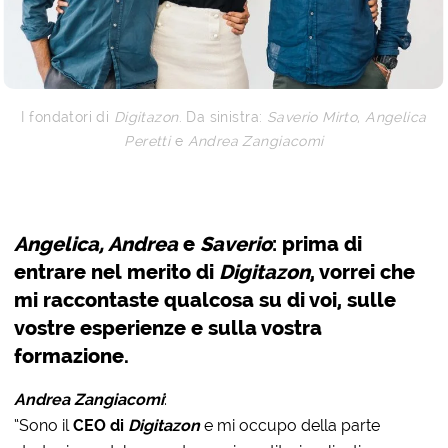
I fondatori di
Digitazon
. Da sinistra:
Saverio Mirto
,
Angelica
Peretti
e
Andrea Zangiacomi
Angelica, Andrea
e
Saverio
: prima di
entrare nel merito di
Digitazon
, vorrei che
mi raccontaste qualcosa su di voi, sulle
vostre esperienze e sulla vostra
formazione.
Andrea Zangiacomi
:
“Sono il
CEO di
Digitazon
e mi occupo della parte