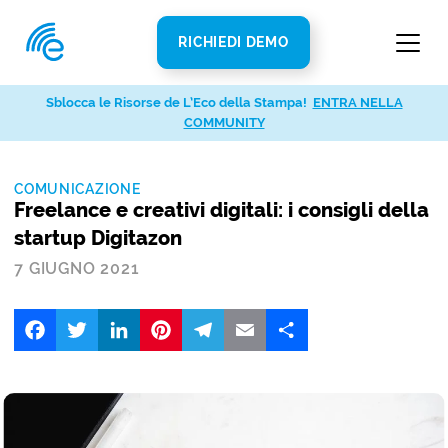
RICHIEDI DEMO
Sblocca le Risorse de L’Eco della Stampa!
ENTRA NELLA
COMMUNITY
COMUNICAZIONE
Freelance e creativi digitali: i consigli della
startup Digitazon
7 GIUGNO 2021
Facebook
Twitter
LinkedIn
Pinterest
Telegram
Email
Share