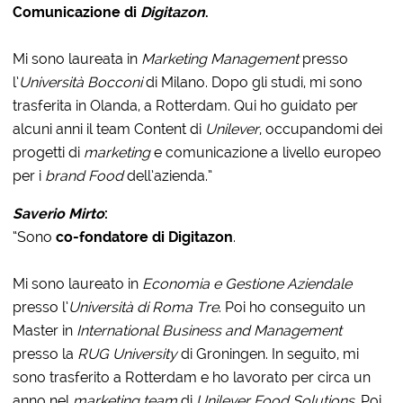
Comunicazione di
Digitazon
.
Mi sono laureata in
Marketing Management
presso
l’
Università Bocconi
di Milano. Dopo gli studi, mi sono
trasferita in Olanda, a Rotterdam. Qui ho guidato per
alcuni anni il team Content di
Unilever
, occupandomi dei
progetti di
marketing
e comunicazione a livello europeo
per i
brand
Food
dell’azienda.”
Saverio Mirto
:
“Sono
co-fondatore di Digitazon
.
Mi sono laureato in
Economia e Gestione Aziendale
presso l’
Università di Roma Tre
. Poi ho conseguito un
Master in
International Business and Management
presso la
RUG University
di Groningen. In seguito, mi
sono trasferito a Rotterdam e ho lavorato per circa un
anno nel
marketing team
di
Unilever Food Solutions
. Poi,