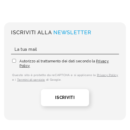
ISCRIVITI ALLA
NEWSLETTER
Autorizzo al trattamento dei dati secondo la
Privacy
Policy
Questo sito è protetto da reCAPTCHA e si applicano la
Privacy Policy
e i
Termini di servizio
di Google.
ISCRIVITI