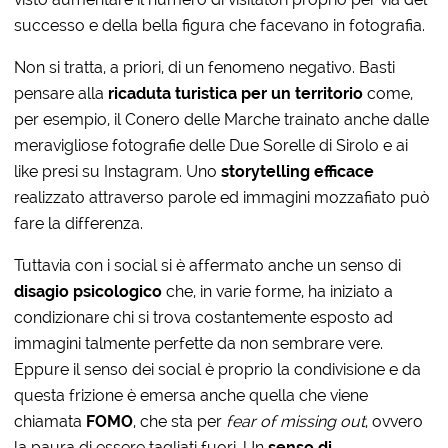
successo e della bella figura che facevano in fotografia.
Non si tratta, a priori, di un fenomeno negativo. Basti
pensare alla
ricaduta turistica per un territorio
come,
per esempio, il Conero delle Marche trainato anche dalle
meravigliose fotografie delle Due Sorelle di Sirolo e ai
like presi su Instagram. Uno
storytelling efficace
realizzato attraverso parole ed immagini mozzafiato può
fare la differenza.
Tuttavia con i social si è affermato anche un senso di
disagio psicologico
che, in varie forme, ha iniziato a
condizionare chi si trova costantemente esposto ad
immagini talmente perfette da non sembrare vere.
Eppure il senso dei social è proprio la condivisione e da
questa frizione è emersa anche quella che viene
chiamata
FOMO
, che sta per
fear of missing out
, ovvero
la paura di essere tagliati fuori. Un
senso di