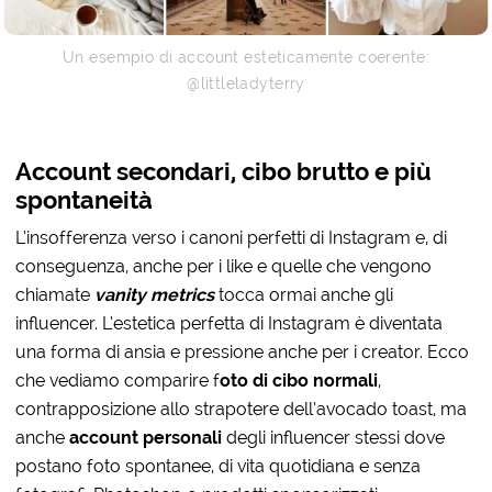
Un esempio di account esteticamente coerente:
@littleladyterry
Account secondari, cibo brutto e più
spontaneità
L’insofferenza verso i canoni perfetti di Instagram e, di
conseguenza, anche per i like e quelle che vengono
chiamate
vanity metrics
tocca ormai anche gli
influencer. L’estetica perfetta di Instagram è diventata
una forma di ansia e pressione anche per i creator. Ecco
che vediamo comparire f
oto di cibo normali
,
contrapposizione allo strapotere dell’avocado toast, ma
anche
account personali
degli influencer stessi dove
postano foto spontanee, di vita quotidiana e senza