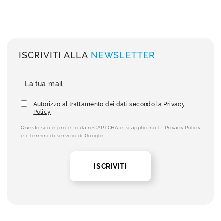
ISCRIVITI ALLA
NEWSLETTER
Autorizzo al trattamento dei dati secondo la
Privacy
Policy
Questo sito è protetto da reCAPTCHA e si applicano la
Privacy Policy
e i
Termini di servizio
di Google.
ISCRIVITI