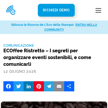
RICHIEDI DEMO
Sblocca le Risorse de L’Eco della Stampa!
ENTRA NELLA
COMMUNITY
COMUNICAZIONE
ECOffee Ristretto – I segreti per
organizzare eventi sostenibili, e come
comunicarli
12 GIUGNO 2026
Facebook
Twitter
LinkedIn
Pinterest
Telegram
Email
Share