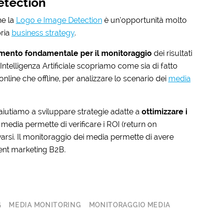
Detection
he la
Logo e Image Detection
è un’opportunità molto
pria
business strategy
.
mento fondamentale per il monitoraggio
dei risultati
Intelligenza Artificiale scopriamo come sia di fatto
 online che offline, per analizzare lo scenario dei
media
aiutiamo a sviluppare strategie adatte a
ottimizzare i
 media permette di verificare i ROI (return on
ovarsi. Il monitoraggio dei media permette di avere
tent marketing B2B.
G
MEDIA MONITORING
MONITORAGGIO MEDIA