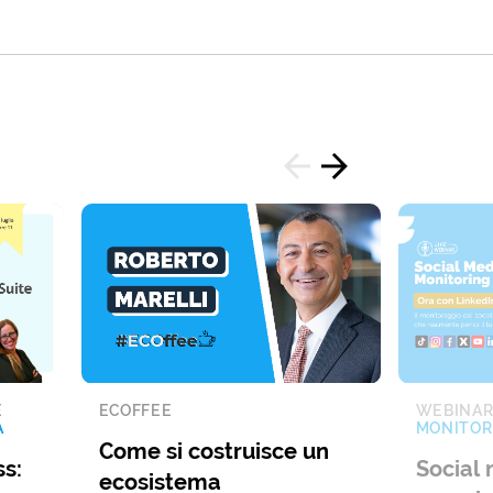
E
ECOFFEE
WEBINA
A
MONITOR
Come si costruisce un
s:
Social 
ecosistema