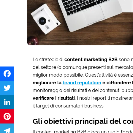
Le strategie di
content marketing B2B
sono mo
del settore (o comunque presenti sul mercato), 
miglior modo possibile. Quest’attività è essenz
migliorare la
brand reputation
e diffondere 
Facebook
monitoraggio dei risultati e dei contenuti pubbl
verificare i risultati
. I nostri report ti mostrer
Twitter
il target di consumatori business.
LinkedIn
Gli obiettivi principali del 
Pinterest
Il content marketing B2B gioca un ruolo fon