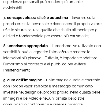
esperienze personali può rendere più umani e
avvicinabili;
7.
c
onsapevolezza di
s
é e
a
utostima
– lavorare sulla
propria crescita personale e riconoscere il proprio valore
riflette sicurezza, una qualità che risulta attraente per gli
altri ed è fondamentale per essere più carismatici;
8.
u
morismo
a
ppropriato
– l’umorismo, se utilizzato con
sensibilità, può alleggerire l’atmosfera e rendere le
interazioni più piacevoli. Tuttavia, è importante adattare
l’umorismo al contesto e al pubblico per evitare
fraintendimenti;
9.
c
ura dell’
i
mmagine
– un’immagine curata e coerente
con i propri valori rafforza il messaggio comunicato.
Investire nel design del proprio profilo, nella qualità delle
immagini e dei video e nell’uniformità dello stile
comunicativo contribuisce a creare un’identità