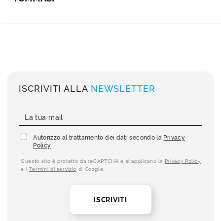
ISCRIVITI ALLA
NEWSLETTER
Autorizzo al trattamento dei dati secondo la
Privacy
Policy
Questo sito è protetto da reCAPTCHA e si applicano la
Privacy Policy
e i
Termini di servizio
di Google.
ISCRIVITI