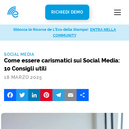
RICHIEDI DEMO
Sblocca le Risorse de L’Eco della Stampa!
ENTRA NELLA
COMMUNITY
SOCIAL MEDIA
Come essere carismatici sui Social Media:
10 Consigli utili
18 MARZO 2025
Facebook
Twitter
LinkedIn
Pinterest
Telegram
Email
Share