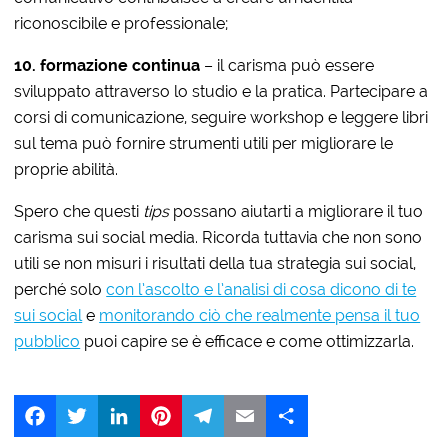
riconoscibile e professionale;
10.
f
ormazione
c
ontinua
– il carisma può essere
sviluppato attraverso lo studio e la pratica. Partecipare a
corsi di comunicazione, seguire workshop e leggere libri
sul tema può fornire strumenti utili per migliorare le
proprie abilità.
Spero che questi
tips
possano aiutarti a migliorare il tuo
carisma sui social media. Ricorda tuttavia che non sono
utili se non misuri i risultati della tua strategia sui social,
perché solo
con l’ascolto e l’analisi di cosa dicono di te
sui social
e
monitorando ciò che realmente pensa il tuo
pubblico
puoi capire se è efficace e come ottimizzarla.
Facebook
Twitter
LinkedIn
Pinterest
Telegram
Email
Share