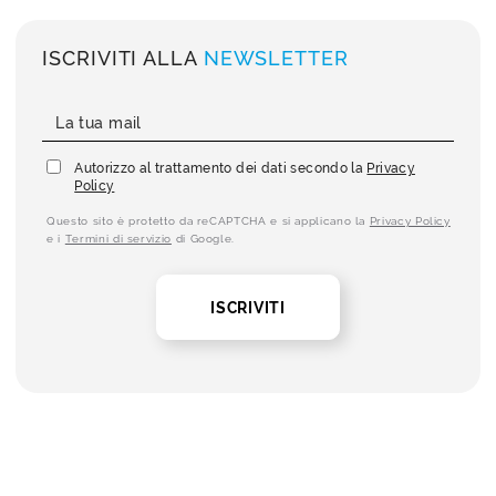
ISCRIVITI ALLA
NEWSLETTER
Autorizzo al trattamento dei dati secondo la
Privacy
Policy
Questo sito è protetto da reCAPTCHA e si applicano la
Privacy Policy
e i
Termini di servizio
di Google.
ISCRIVITI