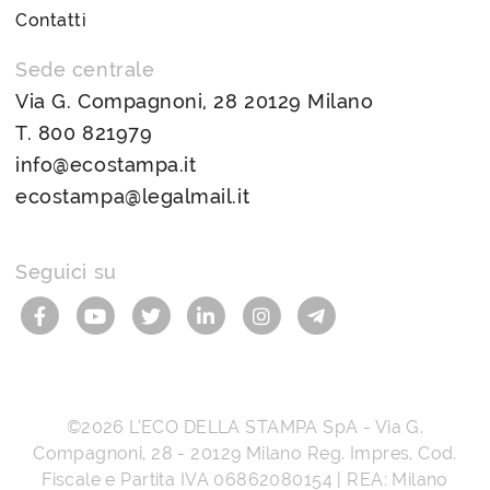
Contatti
Sede centrale
Via G. Compagnoni, 28 20129 Milano
T.
800 821979
info@ecostampa.it
ecostampa@legalmail.it
Seguici su
©2026
L’ECO DELLA STAMPA SpA
-
Via G.
Compagnoni, 28
-
20129
Milano
Reg. Impres, Cod.
Fiscale e Partita IVA
06862080154
| REA: Milano