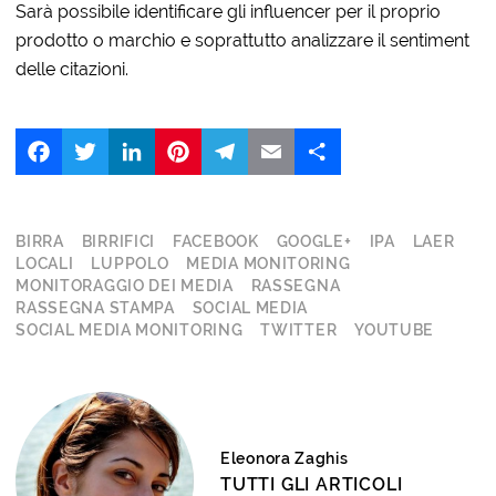
Sarà possibile identificare gli influencer per il proprio
prodotto o marchio e soprattutto analizzare il sentiment
delle citazioni.
Facebook
Twitter
LinkedIn
Pinterest
Telegram
Email
Share
BIRRA
BIRRIFICI
FACEBOOK
GOOGLE+
IPA
LAER
LOCALI
LUPPOLO
MEDIA MONITORING
MONITORAGGIO DEI MEDIA
RASSEGNA
RASSEGNA STAMPA
SOCIAL MEDIA
SOCIAL MEDIA MONITORING
TWITTER
YOUTUBE
Eleonora Zaghis
TUTTI GLI ARTICOLI