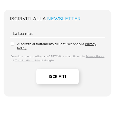
ISCRIVITI ALLA
NEWSLETTER
Autorizzo al trattamento dei dati secondo la
Privacy
Policy
Questo sito è protetto da reCAPTCHA e si applicano la
Privacy Policy
e i
Termini di servizio
di Google.
ISCRIVITI