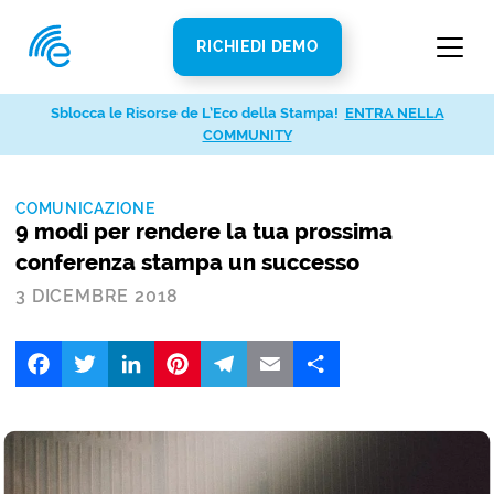
RICHIEDI DEMO
Sblocca le Risorse de L’Eco della Stampa!
ENTRA NELLA
COMMUNITY
COMUNICAZIONE
9 modi per rendere la tua prossima
conferenza stampa un successo
3 DICEMBRE 2018
Facebook
Twitter
LinkedIn
Pinterest
Telegram
Email
Share