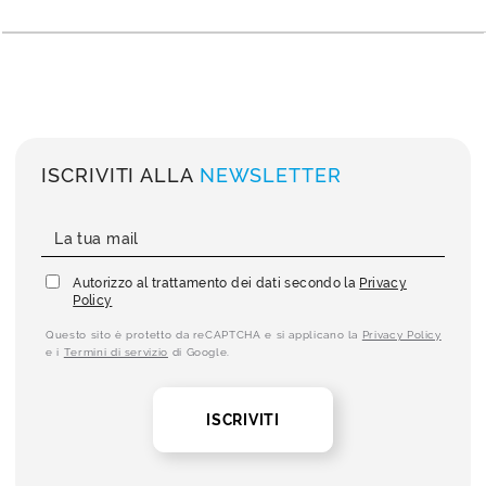
ISCRIVITI ALLA
NEWSLETTER
Autorizzo al trattamento dei dati secondo la
Privacy
Policy
Questo sito è protetto da reCAPTCHA e si applicano la
Privacy Policy
e i
Termini di servizio
di Google.
ISCRIVITI