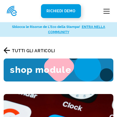
RICHIEDI DEMO
Sblocca le Risorse de L’Eco della Stampa!
ENTRA NELLA
COMMUNITY
TUTTI GLI ARTICOLI
shop module