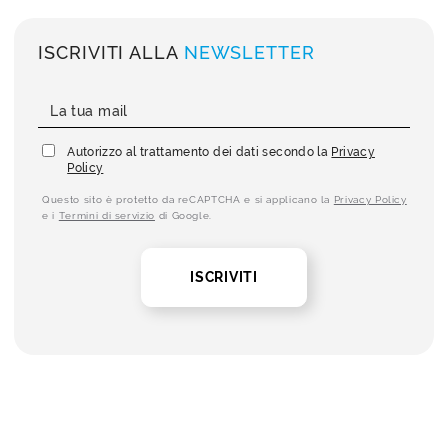
ISCRIVITI ALLA
NEWSLETTER
Autorizzo al trattamento dei dati secondo la
Privacy
Policy
Questo sito è protetto da reCAPTCHA e si applicano la
Privacy Policy
e i
Termini di servizio
di Google.
ISCRIVITI