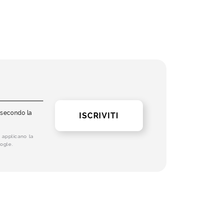
i secondo la
ISCRIVITI
 applicano la
ogle.