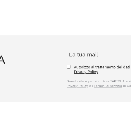
A
Autorizzo al trattamento dei dat
Privacy Policy
Questo sito è protetto da reCAPTCHA e si
Privacy Policy
e i
Termini di servizio
di Go