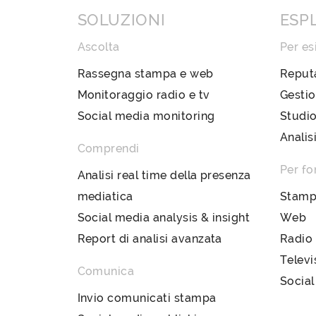
SOLUZIONI
ESP
Ascolta
Per es
Rassegna stampa e web
Reput
Monitoraggio radio e tv
Gestio
Social media monitoring
Studio
Analis
Comprendi
Per fo
Analisi real time della presenza
mediatica
Stam
Social media analysis & insight
Web
Report di analisi avanzata
Radio
Televi
Comunica
Social
Invio comunicati stampa