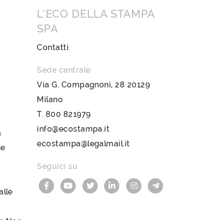
L’ECO DELLA STAMPA
SPA
Contatti
Sede centrale
Via G. Compagnoni, 28 20129
Milano
T.
800 821979
info@ecostampa.it
a
ecostampa@legalmail.it
ne
Seguici su
lle