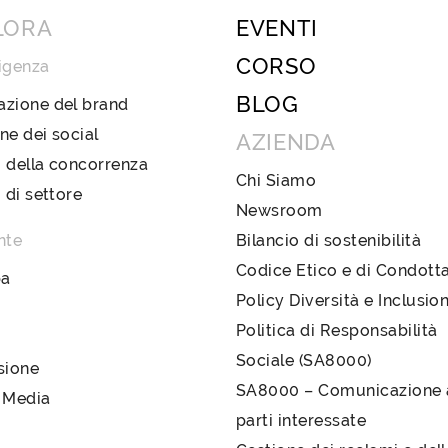
LORA
EVENTI
CORSO
igenza
BLOG
azione del brand
ne dei social
AZIENDA
 della concorrenza
Chi Siamo
i di settore
Newsroom
nte
Bilancio di sostenibilità
Codice Etico e di Condott
pa
Policy Diversità e Inclusio
Politica di Responsabilità
Sociale (SA8000)
sione
SA8000 – Comunicazione a
 Media
parti interessate