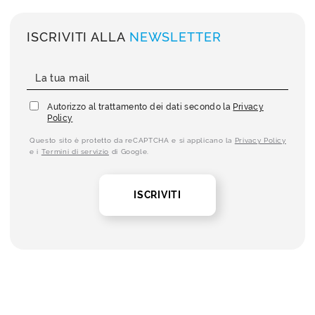
ISCRIVITI ALLA
NEWSLETTER
Autorizzo al trattamento dei dati secondo la
Privacy
Policy
Questo sito è protetto da reCAPTCHA e si applicano la
Privacy Policy
e i
Termini di servizio
di Google.
ISCRIVITI