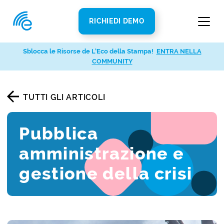
RICHIEDI DEMO
Sblocca le Risorse de L’Eco della Stampa!
ENTRA NELLA
COMMUNITY
TUTTI GLI ARTICOLI
Pubblica
amministrazione e
gestione della crisi