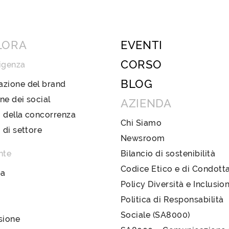
LORA
EVENTI
CORSO
igenza
BLOG
azione del brand
ne dei social
AZIENDA
 della concorrenza
Chi Siamo
i di settore
Newsroom
nte
Bilancio di sostenibilità
Codice Etico e di Condott
pa
Policy Diversità e Inclusio
Politica di Responsabilità
Sociale (SA8000)
sione