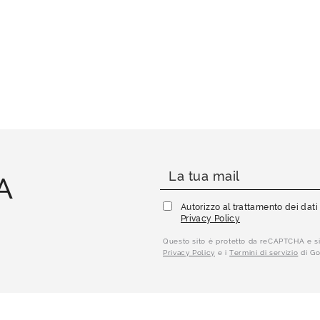
A
Autorizzo al trattamento dei dat
Privacy Policy
Questo sito è protetto da reCAPTCHA e si
Privacy Policy
e i
Termini di servizio
di Go