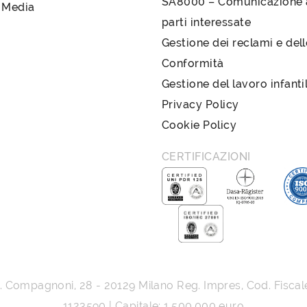
SA8000 – Comunicazione a
 Media
parti interessate
Gestione dei reclami e del
Conformità
Gestione del lavoro infanti
Privacy Policy
Cookie Policy
CERTIFICAZIONI
G. Compagnoni, 28
-
20129
Milano
Reg. Impres, Cod. Fiscal
1123590 | Capitale: 1.500.000 euro