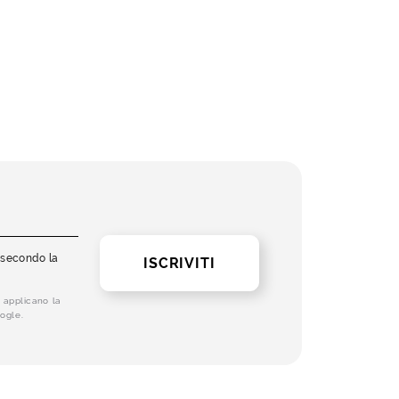
i secondo la
ISCRIVITI
 applicano la
ogle.