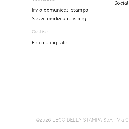
Social
Invio comunicati stampa
Social media publishing
Gestisci
Edicola digitale
©2026
L’ECO DELLA STAMPA SpA
-
Via 