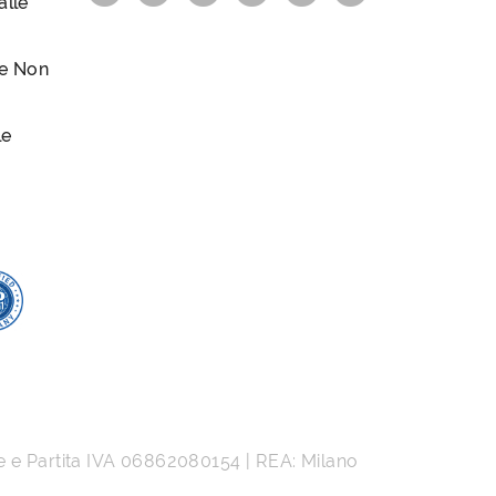
lle
le Non
le
e e Partita IVA
06862080154
| REA: Milano