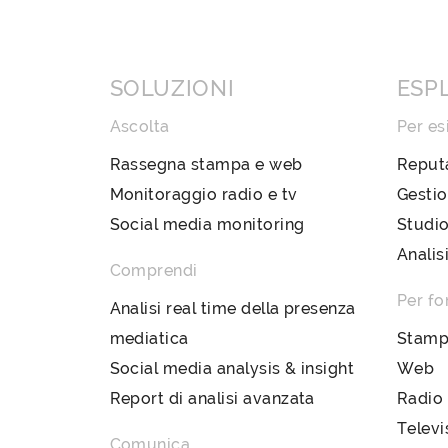
SOLUZIONI
ESP
Ascolta
Per es
Rassegna stampa e web
Reput
Monitoraggio radio e tv
Gestio
Social media monitoring
Studio
Analis
Comprendi
Per fo
Analisi real time della presenza
mediatica
Stam
Social media analysis & insight
Web
Report di analisi avanzata
Radio
Televi
Comunica