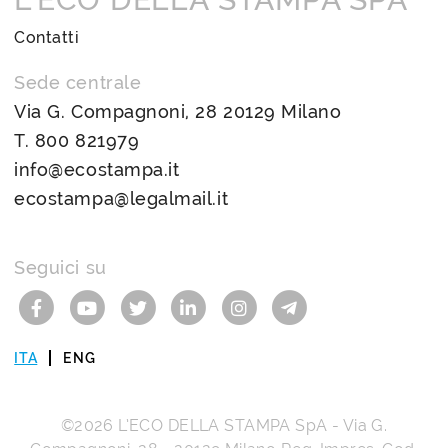
Contatti
Sede centrale
Via G. Compagnoni, 28 20129 Milano
T.
800 821979
info@ecostampa.it
ecostampa@legalmail.it
Seguici su
ITA
ENG
©2026
L’ECO DELLA STAMPA SpA
-
Via G.