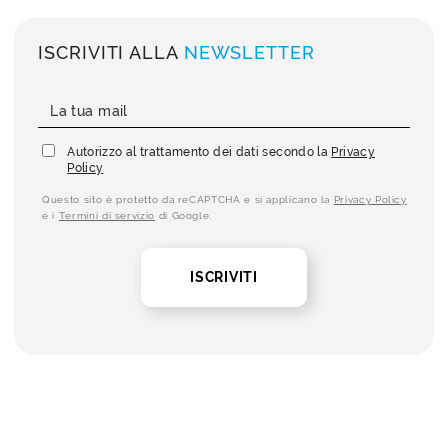
ISCRIVITI ALLA
NEWSLETTER
Autorizzo al trattamento dei dati secondo la
Privacy
Policy
Questo sito è protetto da reCAPTCHA e si applicano la
Privacy Policy
e i
Termini di servizio
di Google.
ISCRIVITI