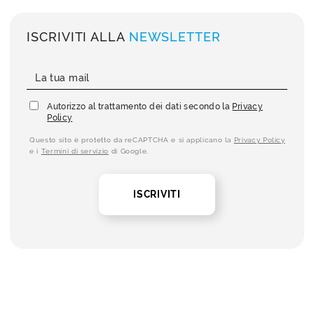
ISCRIVITI ALLA
NEWSLETTER
Autorizzo al trattamento dei dati secondo la
Privacy
Policy
Questo sito è protetto da reCAPTCHA e si applicano la
Privacy Policy
e i
Termini di servizio
di Google.
ISCRIVITI