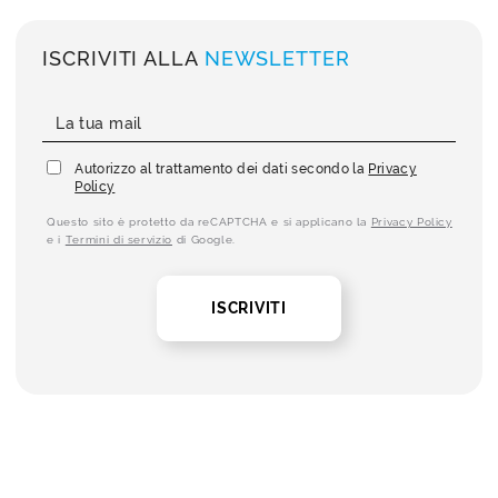
ISCRIVITI ALLA
NEWSLETTER
Autorizzo al trattamento dei dati secondo la
Privacy
Policy
Questo sito è protetto da reCAPTCHA e si applicano la
Privacy Policy
e i
Termini di servizio
di Google.
ISCRIVITI