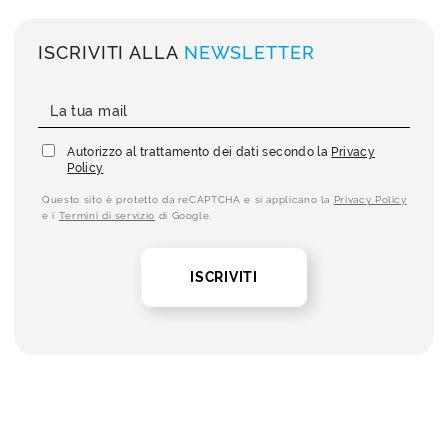
ISCRIVITI ALLA
NEWSLETTER
Autorizzo al trattamento dei dati secondo la
Privacy
Policy
Questo sito è protetto da reCAPTCHA e si applicano la
Privacy Policy
e i
Termini di servizio
di Google.
ISCRIVITI