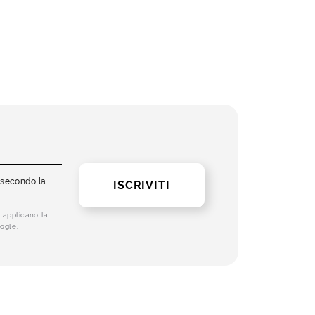
i secondo la
ISCRIVITI
 applicano la
ogle.