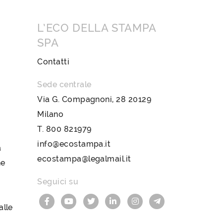
L’ECO DELLA STAMPA
SPA
Contatti
Sede centrale
Via G. Compagnoni, 28 20129
Milano
T.
800 821979
info@ecostampa.it
a
ecostampa@legalmail.it
ne
Seguici su
lle