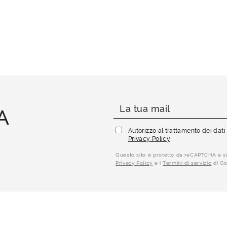
A
Autorizzo al trattamento dei dat
Privacy Policy
Questo sito è protetto da reCAPTCHA e si
Privacy Policy
e i
Termini di servizio
di Go