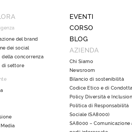
LORA
EVENTI
CORSO
igenza
BLOG
azione del brand
ne dei social
AZIENDA
 della concorrenza
Chi Siamo
i di settore
Newsroom
nte
Bilancio di sostenibilità
Codice Etico e di Condott
pa
Policy Diversità e Inclusio
Politica di Responsabilità
Sociale (SA8000)
sione
SA8000 – Comunicazione a
 Media