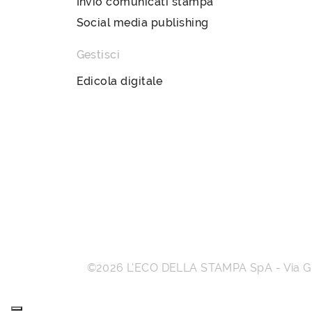
Invio comunicati stampa
Social media publishing
Gestisci
Edicola digitale
©2026
L’ECO DELLA STAMPA SpA
-
Via 