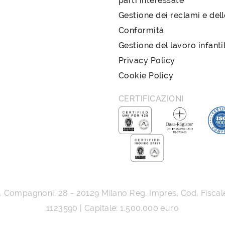
parti interessate
Gestione dei reclami e del
Conformità
Gestione del lavoro infanti
Privacy Policy
Cookie Policy
CERTIFICAZIONI
G. Compagnoni, 28
-
20129
Milano
Reg. Impres, Cod. Fiscal
1123590 | Capitale: 1.500.000 euro