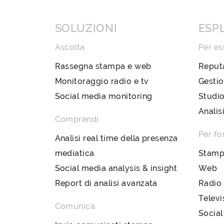
SOLUZIONI
ESP
Ascolta
Per es
Rassegna stampa e web
Reput
Monitoraggio radio e tv
Gestio
Social media monitoring
Studio
Analis
Comprendi
Per fo
Analisi real time della presenza
mediatica
Stam
Social media analysis & insight
Web
Report di analisi avanzata
Radio
Televi
Comunica
Social