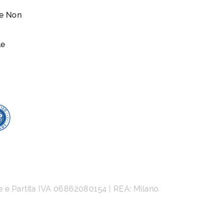
le Non
le
e e Partita IVA
06862080154
| REA: Milano