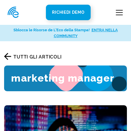
RICHIEDI DEMO
Sblocca le Risorse de L’Eco della Stampa!
ENTRA NELLA
COMMUNITY
TUTTI GLI ARTICOLI
marketing manager