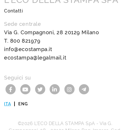
Contatti
Sede centrale
Via G. Compagnoni, 28 20129 Milano
T.
800 821979
info@ecostampa.it
ecostampa@legalmail.it
Seguici su
ITA
ENG
©2026
L’ECO DELLA STAMPA SpA
-
Via G.