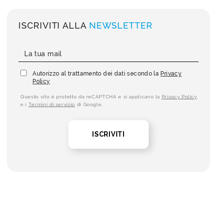
ISCRIVITI ALLA
NEWSLETTER
Autorizzo al trattamento dei dati secondo la
Privacy
Policy
Questo sito è protetto da reCAPTCHA e si applicano la
Privacy Policy
e i
Termini di servizio
di Google.
ISCRIVITI