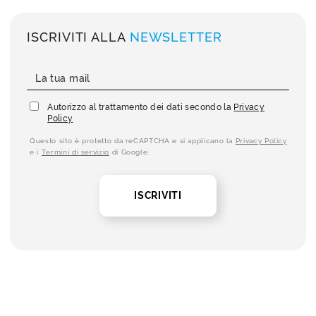
ISCRIVITI ALLA
NEWSLETTER
Autorizzo al trattamento dei dati secondo la
Privacy
Policy
Questo sito è protetto da reCAPTCHA e si applicano la
Privacy Policy
e i
Termini di servizio
di Google.
ISCRIVITI