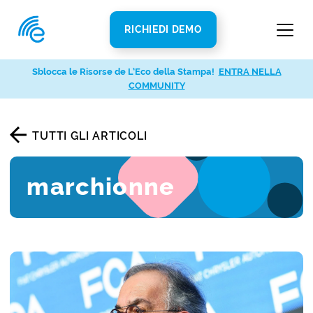
RICHIEDI DEMO
Sblocca le Risorse de L’Eco della Stampa!
ENTRA NELLA
COMMUNITY
TUTTI GLI ARTICOLI
marchionne