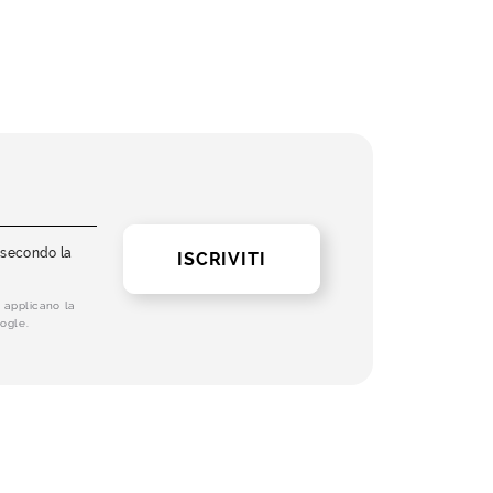
i secondo la
ISCRIVITI
 applicano la
ogle.