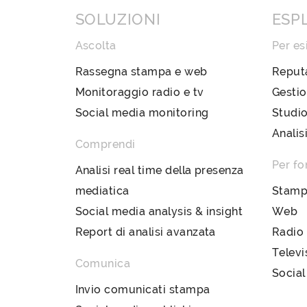
SOLUZIONI
ESP
Ascolta
Per es
Rassegna stampa e web
Reput
Monitoraggio radio e tv
Gestio
Social media monitoring
Studio
Analis
Comprendi
Per fo
Analisi real time della presenza
mediatica
Stam
Social media analysis & insight
Web
Report di analisi avanzata
Radio
Televi
Comunica
Social
Invio comunicati stampa