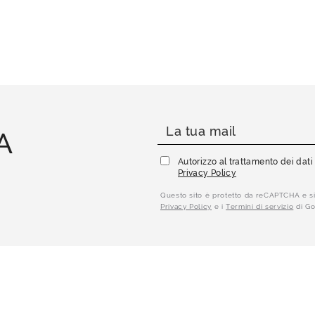
A
Autorizzo al trattamento dei dat
Privacy Policy
Questo sito è protetto da reCAPTCHA e si
Privacy Policy
e i
Termini di servizio
di Go