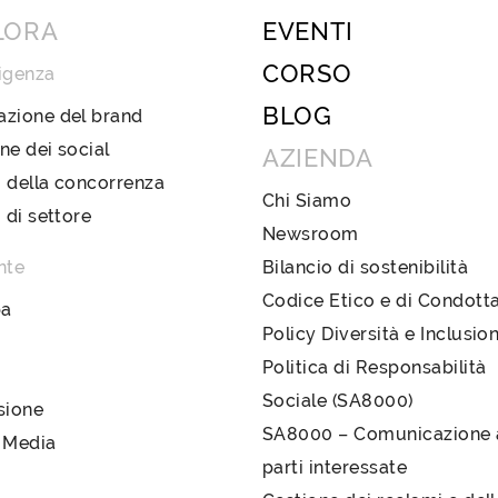
LORA
EVENTI
CORSO
igenza
BLOG
azione del brand
ne dei social
AZIENDA
 della concorrenza
Chi Siamo
i di settore
Newsroom
nte
Bilancio di sostenibilità
Codice Etico e di Condott
pa
Policy Diversità e Inclusio
Politica di Responsabilità
Sociale (SA8000)
sione
SA8000 – Comunicazione a
 Media
parti interessate