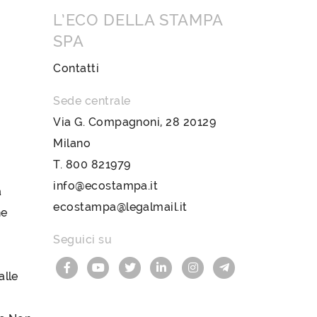
L’ECO DELLA STAMPA
SPA
Contatti
Sede centrale
Via G. Compagnoni, 28 20129
Milano
T.
800 821979
info@ecostampa.it
a
ecostampa@legalmail.it
ne
Seguici su
lle