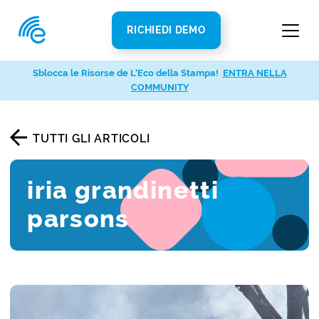
RICHIEDI DEMO
Sblocca le Risorse de L’Eco della Stampa!
ENTRA NELLA
COMMUNITY
TUTTI GLI ARTICOLI
iria grandinetti
parsons