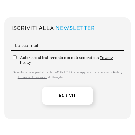
ISCRIVITI ALLA
NEWSLETTER
Autorizzo al trattamento dei dati secondo la
Privacy
Policy
Questo sito è protetto da reCAPTCHA e si applicano la
Privacy Policy
e i
Termini di servizio
di Google.
ISCRIVITI