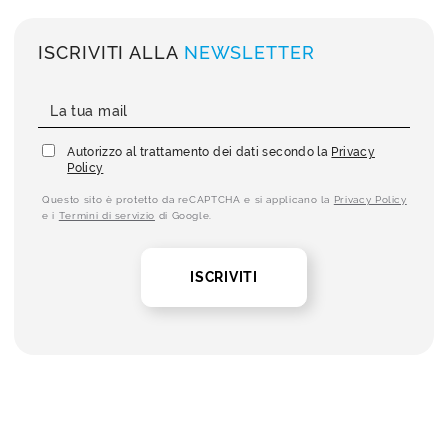
ISCRIVITI ALLA
NEWSLETTER
Autorizzo al trattamento dei dati secondo la
Privacy
Policy
Questo sito è protetto da reCAPTCHA e si applicano la
Privacy Policy
e i
Termini di servizio
di Google.
ISCRIVITI