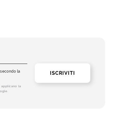
i secondo la
ISCRIVITI
 applicano la
ogle.