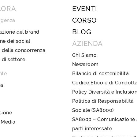
LORA
EVENTI
CORSO
igenza
BLOG
azione del brand
ne dei social
AZIENDA
 della concorrenza
Chi Siamo
i di settore
Newsroom
nte
Bilancio di sostenibilità
Codice Etico e di Condott
pa
Policy Diversità e Inclusio
Politica di Responsabilità
Sociale (SA8000)
sione
SA8000 – Comunicazione a
 Media
parti interessate