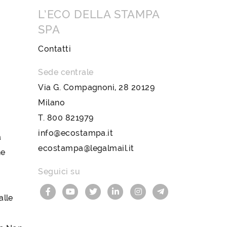
L’ECO DELLA STAMPA
SPA
Contatti
Sede centrale
Via G. Compagnoni, 28 20129
Milano
T.
800 821979
info@ecostampa.it
a
ecostampa@legalmail.it
ne
Seguici su
lle