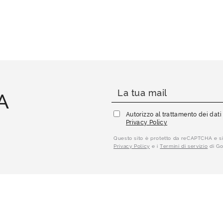
A
Autorizzo al trattamento dei dat
Privacy Policy
Questo sito è protetto da reCAPTCHA e si
Privacy Policy
e i
Termini di servizio
di Go