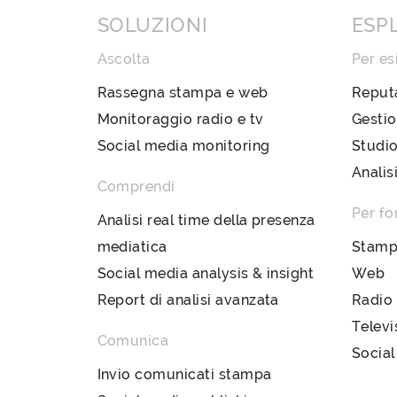
SOLUZIONI
ESP
Ascolta
Per es
Rassegna stampa e web
Reput
Monitoraggio radio e tv
Gestio
Social media monitoring
Studio
Analis
Comprendi
Per fo
Analisi real time della presenza
mediatica
Stam
Social media analysis & insight
Web
Report di analisi avanzata
Radio
Televi
Comunica
Social
Invio comunicati stampa