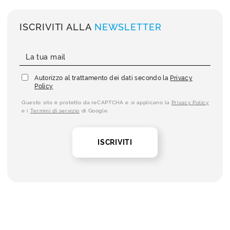
ISCRIVITI ALLA
NEWSLETTER
Autorizzo al trattamento dei dati secondo la
Privacy
Policy
Questo sito è protetto da reCAPTCHA e si applicano la
Privacy Policy
e i
Termini di servizio
di Google.
ISCRIVITI