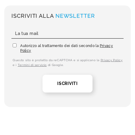
ISCRIVITI ALLA
NEWSLETTER
Autorizzo al trattamento dei dati secondo la
Privacy
Policy
Questo sito è protetto da reCAPTCHA e si applicano la
Privacy Policy
e i
Termini di servizio
di Google.
ISCRIVITI