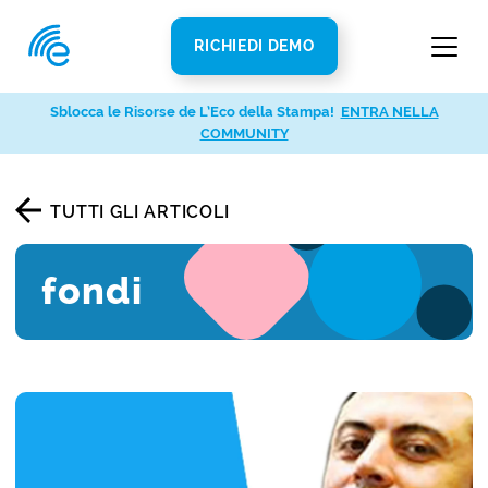
RICHIEDI DEMO
Sblocca le Risorse de L’Eco della Stampa!
ENTRA NELLA
COMMUNITY
TUTTI GLI ARTICOLI
fondi