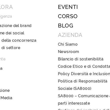
LORA
EVENTI
CORSO
igenza
BLOG
azione del brand
ne dei social
AZIENDA
 della concorrenza
Chi Siamo
i di settore
Newsroom
nte
Bilancio di sostenibilità
Codice Etico e di Condott
pa
Policy Diversità e Inclusio
Politica di Responsabilità
Sociale (SA8000)
sione
SA8000 – Comunicazione a
 Media
parti interessate