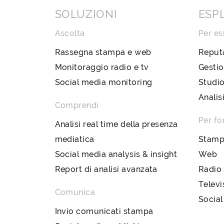
SOLUZIONI
ESP
Ascolta
Per es
Rassegna stampa e web
Reput
Monitoraggio radio e tv
Gestio
Social media monitoring
Studio
Analis
Comprendi
Per fo
Analisi real time della presenza
mediatica
Stam
Social media analysis & insight
Web
Report di analisi avanzata
Radio
Televi
Comunica
Social
Invio comunicati stampa