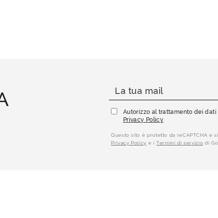
A
Autorizzo al trattamento dei dat
Privacy Policy
Questo sito è protetto da reCAPTCHA e si
Privacy Policy
e i
Termini di servizio
di Go