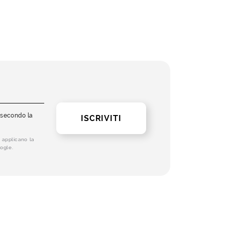
i secondo la
ISCRIVITI
 applicano la
ogle.