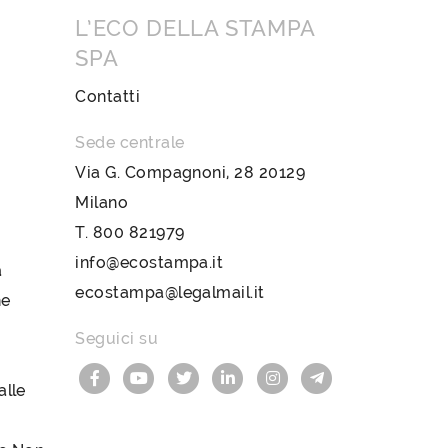
L’ECO DELLA STAMPA
SPA
Contatti
Sede centrale
Via G. Compagnoni, 28 20129
Milano
T.
800 821979
info@ecostampa.it
a
ecostampa@legalmail.it
ne
Seguici su
lle