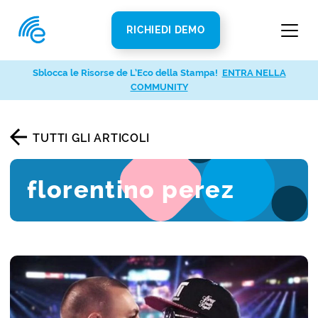
RICHIEDI DEMO
Sblocca le Risorse de L’Eco della Stampa!
ENTRA NELLA
COMMUNITY
TUTTI GLI ARTICOLI
florentino perez