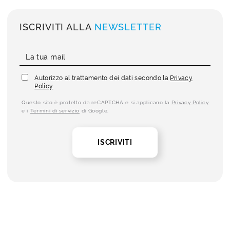
ISCRIVITI ALLA
NEWSLETTER
Autorizzo al trattamento dei dati secondo la
Privacy
Policy
Questo sito è protetto da reCAPTCHA e si applicano la
Privacy Policy
e i
Termini di servizio
di Google.
ISCRIVITI