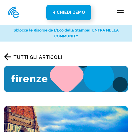
RICHIEDI DEMO
Sblocca le Risorse de L’Eco della Stampa!
ENTRA NELLA
COMMUNITY
TUTTI GLI ARTICOLI
firenze