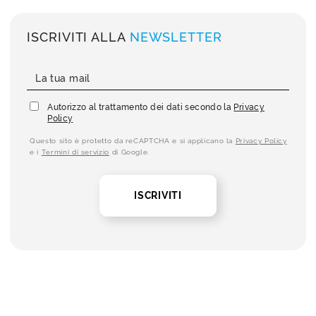
ISCRIVITI ALLA
NEWSLETTER
Autorizzo al trattamento dei dati secondo la
Privacy
Policy
Questo sito è protetto da reCAPTCHA e si applicano la
Privacy Policy
e i
Termini di servizio
di Google.
ISCRIVITI