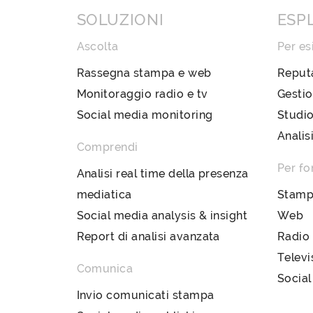
SOLUZIONI
ESP
Ascolta
Per es
Rassegna stampa e web
Reput
Monitoraggio radio e tv
Gestio
Social media monitoring
Studio
Analis
Comprendi
Per fo
Analisi real time della presenza
mediatica
Stam
Social media analysis & insight
Web
Report di analisi avanzata
Radio
Televi
Comunica
Social
Invio comunicati stampa