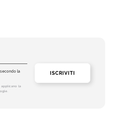
i secondo la
ISCRIVITI
 applicano la
ogle.