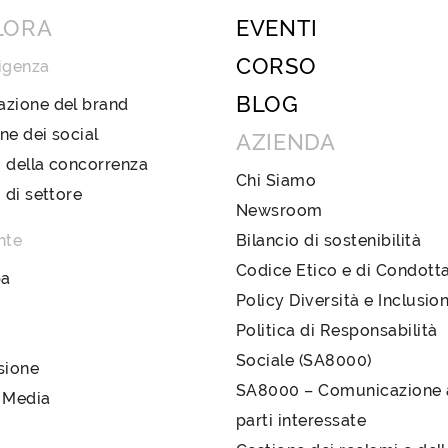
LORA
EVENTI
CORSO
igenza
BLOG
azione del brand
ne dei social
AZIENDA
 della concorrenza
Chi Siamo
i di settore
Newsroom
nte
Bilancio di sostenibilità
Codice Etico e di Condott
pa
Policy Diversità e Inclusio
Politica di Responsabilità
Sociale (SA8000)
sione
SA8000 – Comunicazione a
 Media
parti interessate