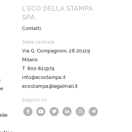
L’ECO DELLA STAMPA
SPA
Contatti
Sede centrale
Via G. Compagnoni, 28 20129
Milano
T.
800 821979
info@ecostampa.it
a
ecostampa@legalmail.it
ne
Seguici su
lle