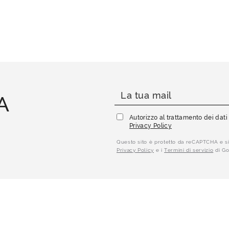
A
Autorizzo al trattamento dei dat
Privacy Policy
Questo sito è protetto da reCAPTCHA e si
Privacy Policy
e i
Termini di servizio
di Go