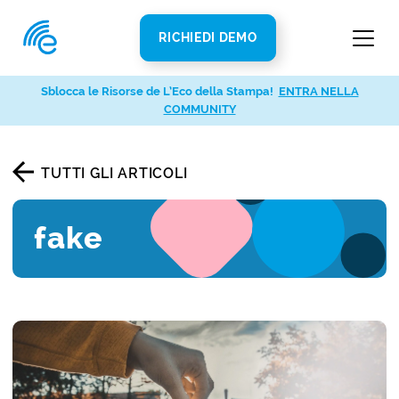
RICHIEDI DEMO
Sblocca le Risorse de L’Eco della Stampa!
ENTRA NELLA
COMMUNITY
TUTTI GLI ARTICOLI
fake