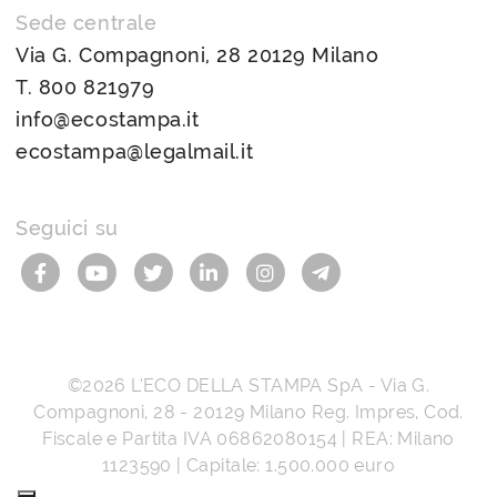
Sede centrale
Via G. Compagnoni, 28 20129 Milano
T.
800 821979
info@ecostampa.it
ecostampa@legalmail.it
Seguici su
©2026
L’ECO DELLA STAMPA SpA
-
Via G.
Compagnoni, 28
-
20129
Milano
Reg. Impres, Cod.
Fiscale e Partita IVA
06862080154
| REA: Milano
1123590 | Capitale: 1.500.000 euro