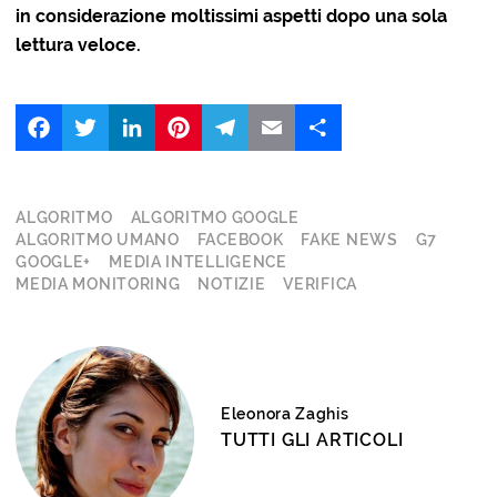
in considerazione moltissimi aspetti dopo una sola
lettura veloce.
Facebook
Twitter
LinkedIn
Pinterest
Telegram
Email
Share
ALGORITMO
ALGORITMO GOOGLE
ALGORITMO UMANO
FACEBOOK
FAKE NEWS
G7
GOOGLE+
MEDIA INTELLIGENCE
MEDIA MONITORING
NOTIZIE
VERIFICA
Eleonora Zaghis
TUTTI GLI ARTICOLI