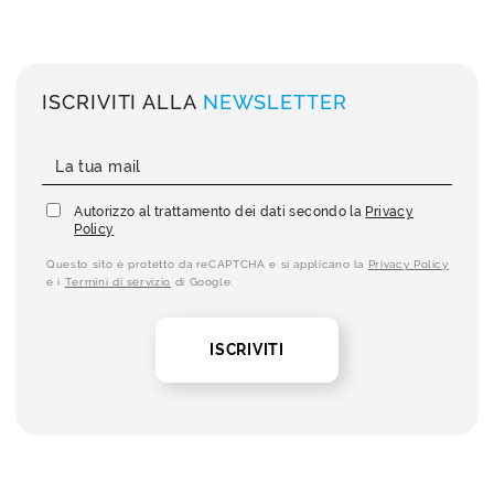
ISCRIVITI ALLA
NEWSLETTER
Autorizzo al trattamento dei dati secondo la
Privacy
Policy
Questo sito è protetto da reCAPTCHA e si applicano la
Privacy Policy
e i
Termini di servizio
di Google.
ISCRIVITI