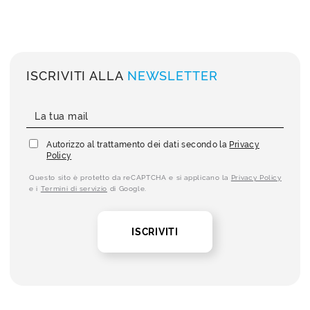
ISCRIVITI ALLA
NEWSLETTER
Autorizzo al trattamento dei dati secondo la
Privacy
Policy
Questo sito è protetto da reCAPTCHA e si applicano la
Privacy Policy
e i
Termini di servizio
di Google.
ISCRIVITI