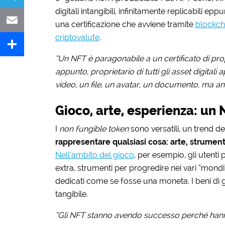
digitali intangibili, infinitamente replicabili epp
Telegram
una certificazione che avviene tramite
blockch
criptovalute
.
Email
“Un NFT è paragonabile a un certificato di prop
Share
appunto, proprietario di tutti gli asset digital
video, un file, un avatar, un documento, ma an
Gioco, arte, esperienza: un
I
non fungible token
sono versatili, un trend d
rappresentare qualsiasi cosa: arte, strumenti
Nell’ambito del gioco
, per esempio, gli utenti
extra, strumenti per progredire nei vari “mondi
dedicati come se fosse una moneta. I beni di g
tangibile.
“Gli NFT stanno avendo successo perché hanno 