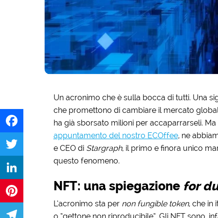
Un acronimo che è sulla bocca di tutti. Una sig
che promettono di cambiare il mercato globale de
ha già sborsato milioni per accaparrarseli. M
appuntamento del nostro ECOffee
, ne abbia
Facebook
e CEO di
Stargraph
, il primo e finora unico 
questo fenomeno.
Twitter
NFT: una spiegazione
for d
LinkedIn
L’acronimo sta per
non fungible token
, che in
Pinterest
o “gettone non riproducibile”. Gli NFT sono, infatt