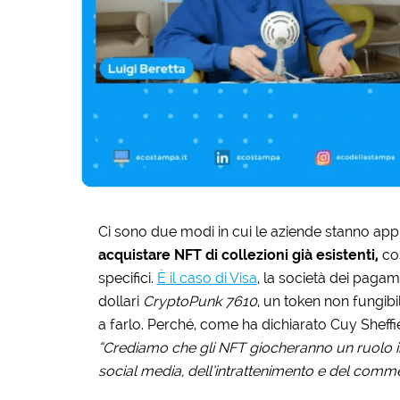
Ci sono due modi in cui le aziende stanno appr
acquistare NFT di collezioni già esistenti,
cos
specifici.
È il caso di Visa
, la società dei pagam
dollari
CryptoPunk 7610
, un token non fungibi
a farlo. Perché, come ha dichiarato Cuy Sheffiel
“Crediamo che gli NFT giocheranno un ruolo imp
social media, dell’intrattenimento e del comme