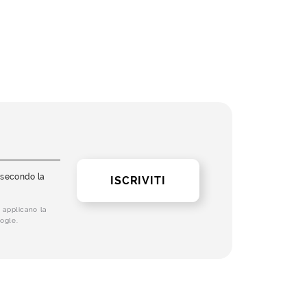
i secondo la
ISCRIVITI
 applicano la
ogle.