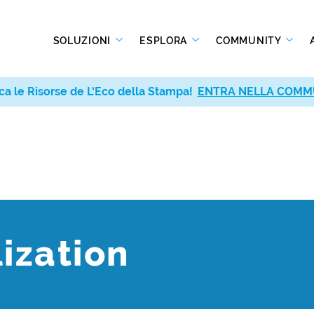
SOLUZIONI
ESPLORA
COMMUNITY
ca le Risorse de L’Eco della Stampa!
ENTRA NELLA COMM
lization