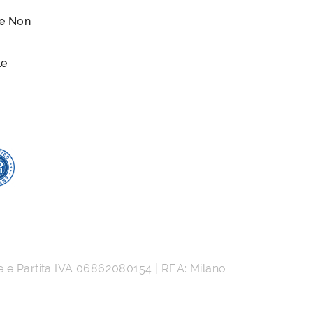
le Non
le
e e Partita IVA
06862080154
| REA: Milano