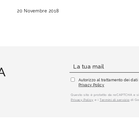
20 Novembre 2018
A
Autorizzo al trattamento dei dat
Privacy Policy
Questo sito è protetto da reCAPTCHA e si
Privacy Policy
e i
Termini di servizio
di Go