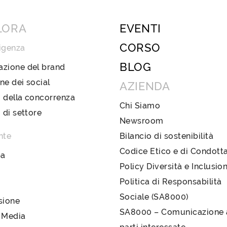
LORA
EVENTI
CORSO
igenza
BLOG
azione del brand
ne dei social
AZIENDA
 della concorrenza
Chi Siamo
i di settore
Newsroom
nte
Bilancio di sostenibilità
Codice Etico e di Condott
pa
Policy Diversità e Inclusio
Politica di Responsabilità
Sociale (SA8000)
sione
SA8000 – Comunicazione a
 Media