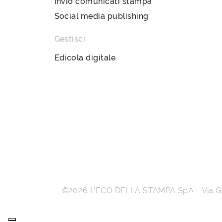
Invio comunicati stampa
Social media publishing
Gestisci
Edicola digitale
©2026
L’ECO DELLA STAMPA SpA
-
Via 