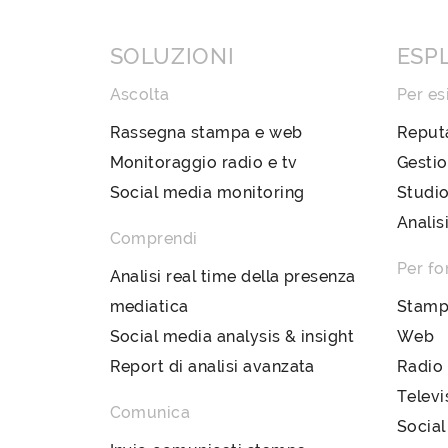
SOLUZIONI
ESP
Ascolta
Per es
Rassegna stampa e web
Reput
Monitoraggio radio e tv
Gestio
Social media monitoring
Studio
Analis
Comprendi
Per fo
Analisi real time della presenza
mediatica
Stam
Social media analysis & insight
Web
Report di analisi avanzata
Radio
Televi
Comunica
Social