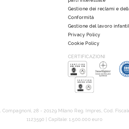
parti interessate
Gestione dei reclami e del
Conformità
Gestione del lavoro infanti
Privacy Policy
Cookie Policy
CERTIFICAZIONI
G. Compagnoni, 28
-
20129
Milano
Reg. Impres, Cod. Fiscal
1123590 | Capitale: 1.500.000 euro