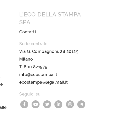
L’ECO DELLA STAMPA
SPA
Contatti
Sede centrale
Via G. Compagnoni, 28 20129
Milano
T.
800 821979
info@ecostampa.it
a
ecostampa@legalmail.it
ne
Seguici su
lle