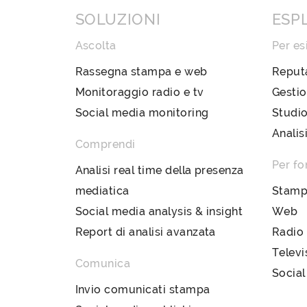
SOLUZIONI
ESP
Ascolta
Per es
Rassegna stampa e web
Reput
Monitoraggio radio e tv
Gestio
Social media monitoring
Studio
Analis
Comprendi
Per fo
Analisi real time della presenza
mediatica
Stam
Social media analysis & insight
Web
Report di analisi avanzata
Radio
Televi
Comunica
Social
Invio comunicati stampa