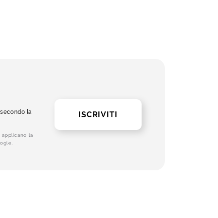
i secondo la
ISCRIVITI
 applicano la
ogle.