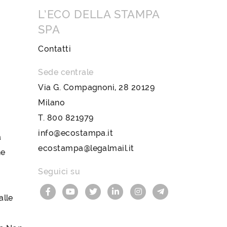
L’ECO DELLA STAMPA
SPA
Contatti
Sede centrale
Via G. Compagnoni, 28 20129
Milano
T.
800 821979
info@ecostampa.it
a
ecostampa@legalmail.it
ne
Seguici su
lle