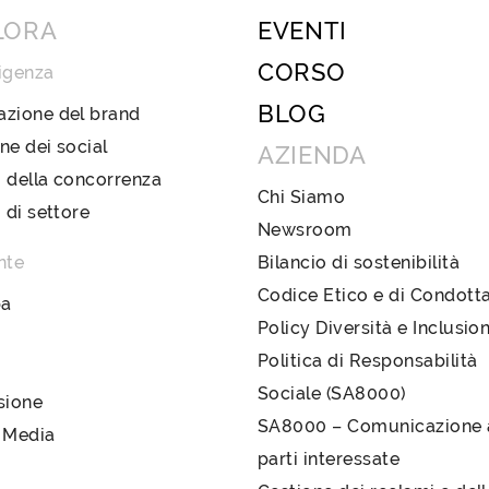
LORA
EVENTI
CORSO
igenza
BLOG
azione del brand
ne dei social
AZIENDA
 della concorrenza
Chi Siamo
i di settore
Newsroom
nte
Bilancio di sostenibilità
Codice Etico e di Condott
pa
Policy Diversità e Inclusio
Politica di Responsabilità
Sociale (SA8000)
sione
SA8000 – Comunicazione a
 Media
parti interessate