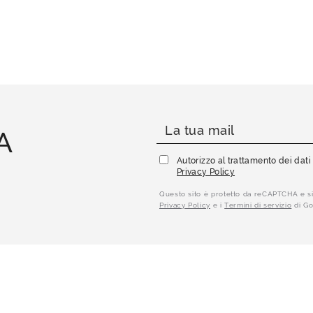
A
Autorizzo al trattamento dei dat
Privacy Policy
Questo sito è protetto da reCAPTCHA e si
Privacy Policy
e i
Termini di servizio
di Go