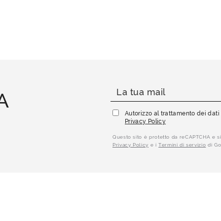
A
Autorizzo al trattamento dei dat
Privacy Policy
Questo sito è protetto da reCAPTCHA e si
Privacy Policy
e i
Termini di servizio
di Go