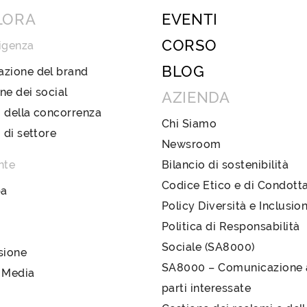
LORA
EVENTI
CORSO
igenza
BLOG
azione del brand
ne dei social
AZIENDA
 della concorrenza
Chi Siamo
i di settore
Newsroom
nte
Bilancio di sostenibilità
Codice Etico e di Condott
pa
Policy Diversità e Inclusio
Politica di Responsabilità
Sociale (SA8000)
sione
SA8000 – Comunicazione a
 Media
parti interessate