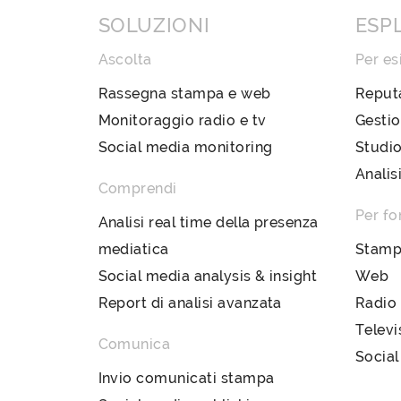
SOLUZIONI
ESP
Ascolta
Per es
Rassegna stampa e web
Reput
Monitoraggio radio e tv
Gestio
Social media monitoring
Studio
Analis
Comprendi
Per fo
Analisi real time della presenza
mediatica
Stam
Social media analysis & insight
Web
Report di analisi avanzata
Radio
Televi
Comunica
Social
Invio comunicati stampa