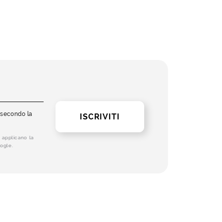
i secondo la
ISCRIVITI
 applicano la
ogle.