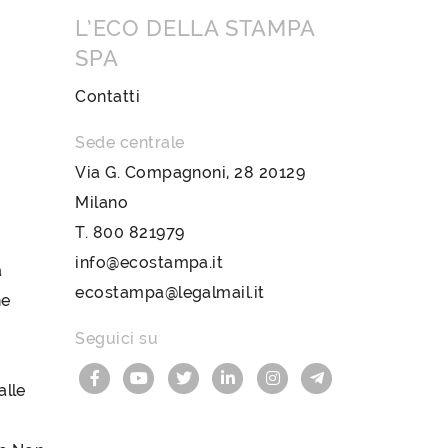
L’ECO DELLA STAMPA
SPA
Contatti
Sede centrale
Via G. Compagnoni, 28 20129
Milano
T.
800 821979
info@ecostampa.it
a
ecostampa@legalmail.it
ne
Seguici su
lle