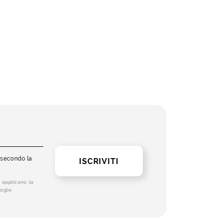
i secondo la
ISCRIVITI
 applicano la
ogle.