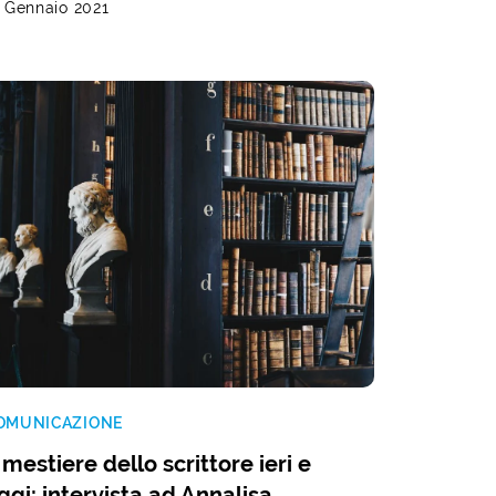
 Gennaio 2021
OMUNICAZIONE
l mestiere dello scrittore ieri e
ggi: intervista ad Annalisa