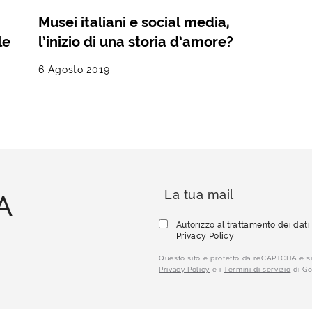
Musei italiani e social media,
le
l’inizio di una storia d’amore?
6 Agosto 2019
A
Autorizzo al trattamento dei dat
Privacy Policy
Questo sito è protetto da reCAPTCHA e si
Privacy Policy
e i
Termini di servizio
di Go