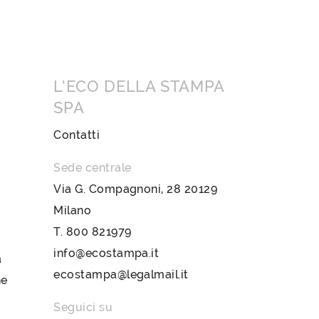
L’ECO DELLA STAMPA
SPA
Contatti
Sede centrale
Via G. Compagnoni, 28 20129
Milano
T.
800 821979
info@ecostampa.it
a
ecostampa@legalmail.it
ne
Seguici su