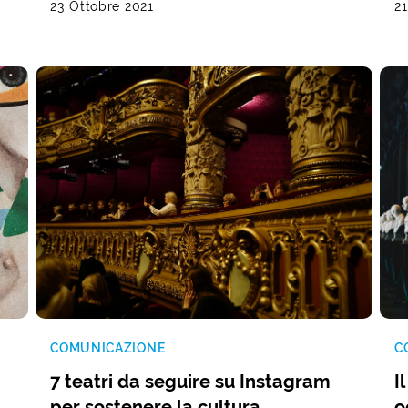
23 Ottobre 2021
21
COMUNICAZIONE
C
7 teatri da seguire su Instagram
I
per sostenere la cultura
o