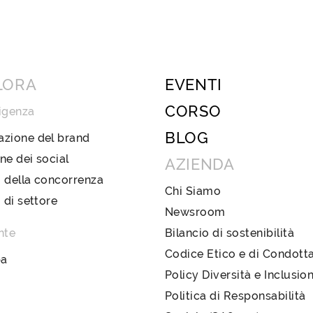
LORA
EVENTI
CORSO
igenza
BLOG
azione del brand
ne dei social
AZIENDA
 della concorrenza
Chi Siamo
i di settore
Newsroom
nte
Bilancio di sostenibilità
Codice Etico e di Condott
pa
Policy Diversità e Inclusio
Politica di Responsabilità