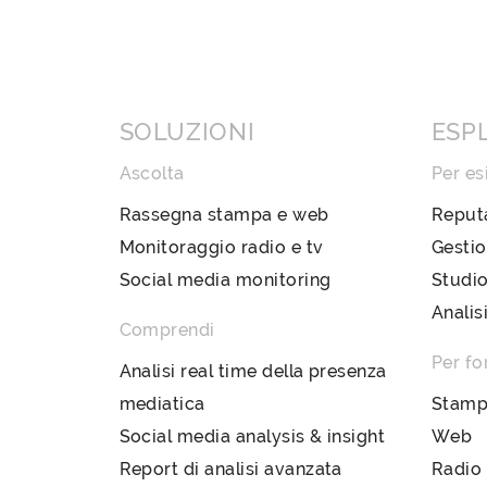
SOLUZIONI
ESP
Ascolta
Per es
Rassegna stampa e web
Reput
Monitoraggio radio e tv
Gestio
Social media monitoring
Studio
Analis
Comprendi
Per fo
Analisi real time della presenza
mediatica
Stam
Social media analysis & insight
Web
Report di analisi avanzata
Radio