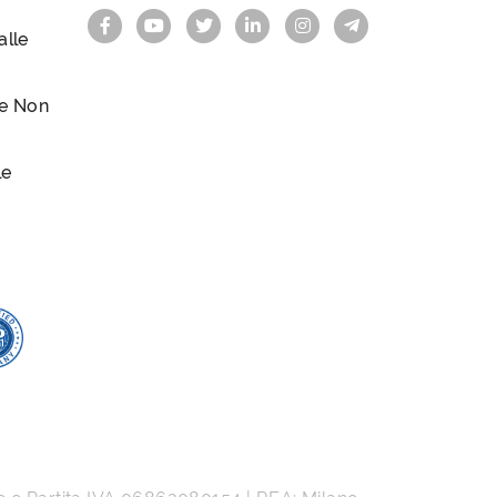
lle
le Non
le