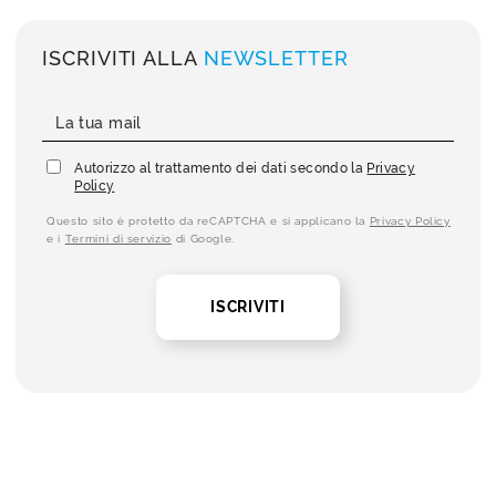
ISCRIVITI ALLA
NEWSLETTER
Autorizzo al trattamento dei dati secondo la
Privacy
Policy
Questo sito è protetto da reCAPTCHA e si applicano la
Privacy Policy
e i
Termini di servizio
di Google.
ISCRIVITI