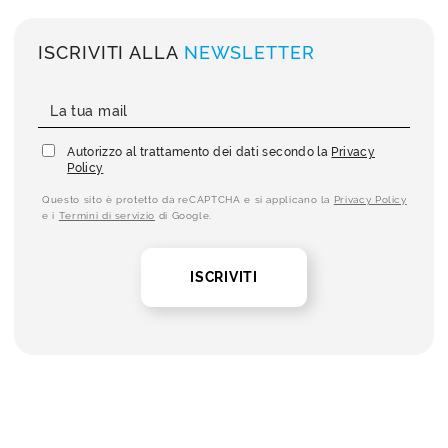
ISCRIVITI ALLA
NEWSLETTER
Autorizzo al trattamento dei dati secondo la
Privacy
Policy
Questo sito è protetto da reCAPTCHA e si applicano la
Privacy Policy
e i
Termini di servizio
di Google.
ISCRIVITI