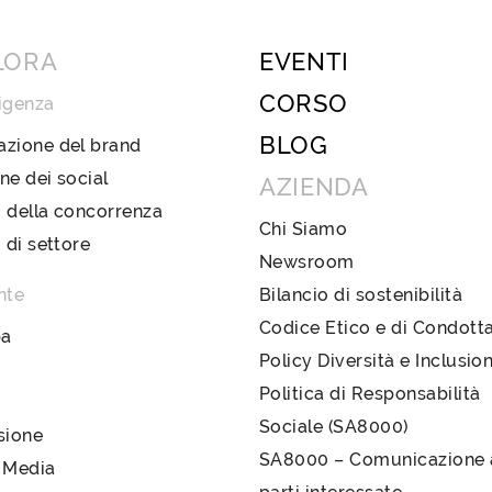
LORA
EVENTI
CORSO
igenza
BLOG
azione del brand
ne dei social
AZIENDA
 della concorrenza
Chi Siamo
i di settore
Newsroom
nte
Bilancio di sostenibilità
Codice Etico e di Condott
pa
Policy Diversità e Inclusio
Politica di Responsabilità
Sociale (SA8000)
sione
SA8000 – Comunicazione a
 Media