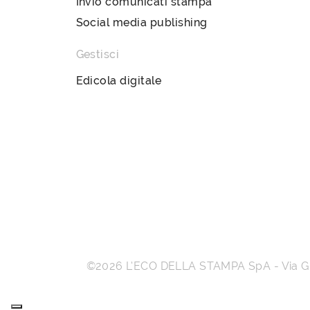
Invio comunicati stampa
Social media publishing
Gestisci
Edicola digitale
©2026
L’ECO DELLA STAMPA SpA
-
Via 