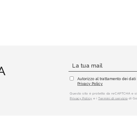
A
Autorizzo al trattamento dei dat
Privacy Policy
Questo sito è protetto da reCAPTCHA e si
Privacy Policy
e i
Termini di servizio
di Go