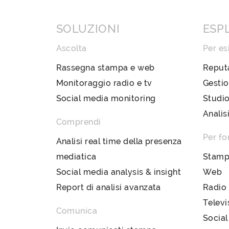
SOLUZIONI
ESP
Ascolta
Per es
Rassegna stampa e web
Reput
Monitoraggio radio e tv
Gestio
Social media monitoring
Studio
Analis
Comprendi
Per fo
Analisi real time della presenza
mediatica
Stam
Social media analysis & insight
Web
Report di analisi avanzata
Radio
Televi
Comunica
Social