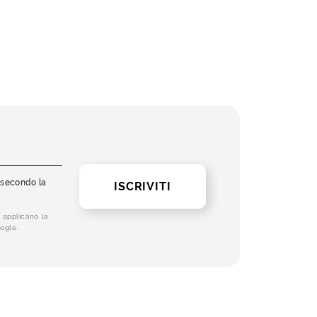
i secondo la
ISCRIVITI
 applicano la
ogle.