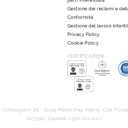
parti interessate
Gestione dei reclami e del
Conformità
Gestione del lavoro infanti
Privacy Policy
Cookie Policy
CERTIFICAZIONI
G. Compagnoni, 28
-
20129
Milano
Reg. Impres, Cod. Fiscal
1123590 | Capitale: 1.500.000 euro