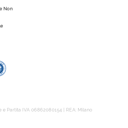
le Non
le
e e Partita IVA
06862080154
| REA: Milano