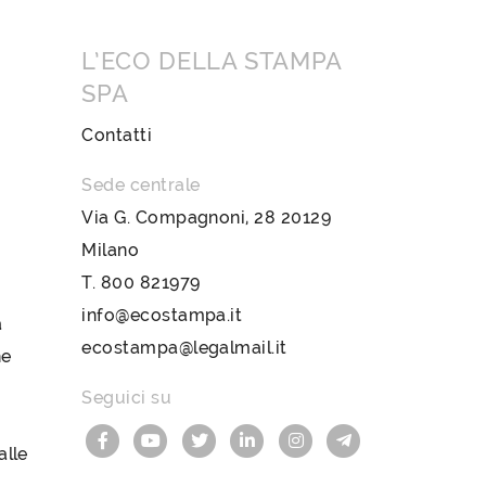
L’ECO DELLA STAMPA
SPA
Contatti
Sede centrale
Via G. Compagnoni, 28 20129
Milano
T.
800 821979
info@ecostampa.it
a
ecostampa@legalmail.it
ne
Seguici su
lle